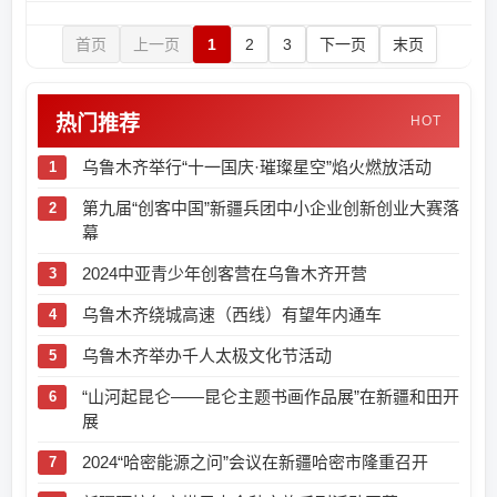
首页
上一页
1
2
3
下一页
末页
热门推荐
HOT
乌鲁木齐举行“十一国庆·璀璨星空”焰火燃放活动
第九届“创客中国”新疆兵团中小企业创新创业大赛落
幕
2024中亚青少年创客营在乌鲁木齐开营
乌鲁木齐绕城高速（西线）有望年内通车
乌鲁木齐举办千人太极文化节活动
“山河起昆仑——昆仑主题书画作品展”在新疆和田开
展
2024“哈密能源之问”会议在新疆哈密市隆重召开